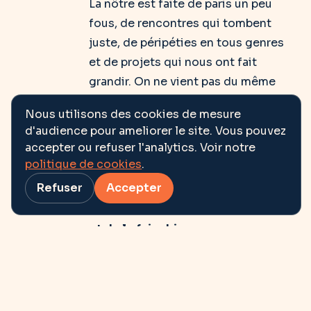
La nôtre est faite de paris un peu
fous, de rencontres qui tombent
juste, de péripéties en tous genres
et de projets qui nous ont fait
grandir. On ne vient pas du même
endroit, on n’a pas tous les mêmes
Nous utilisons des cookies de mesure
profils et c’est tant mieux.
d'audience pour ameliorer le site. Vous pouvez
accepter ou refuser l'analytics. Voir notre
Ces différences, on en a fait une
politique de cookies
.
force et on la cultive. Et, surtout, on
Refuser
Accepter
partage un point commun : l’envie
de créer du contenu qui a du sens,
et de le faire bien.